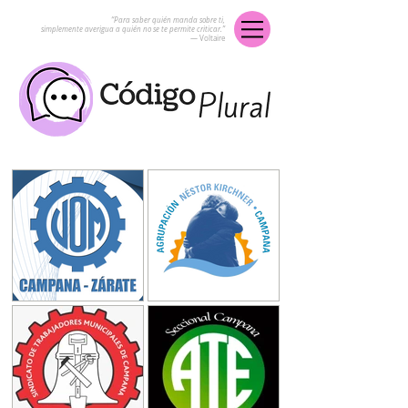
“Para saber quién manda sobre ti,
simplemente averigua a quién no se te permite criticar.”
― Voltaire