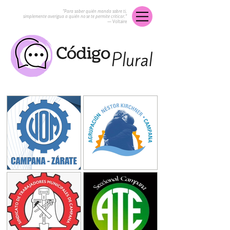
“Para saber quién manda sobre ti,
simplemente averigua a quién no se te permite criticar.”
― Voltaire