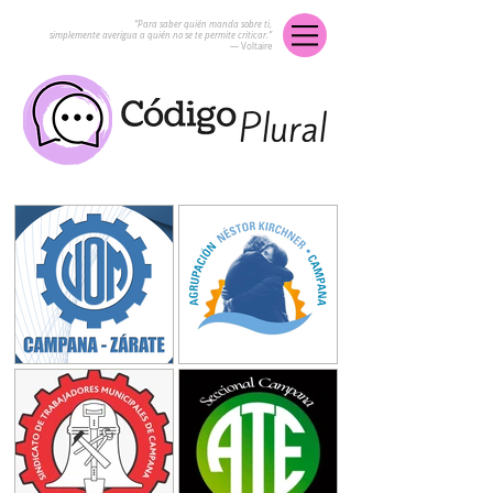
“Para saber quién manda sobre ti,
simplemente averigua a quién no se te permite criticar.”
― Voltaire