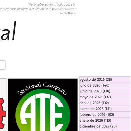
“Para saber quién manda sobre ti,
implemente averigua a quién no se te permite criticar.”
― Voltaire
agosto de 2026
(38)
38 entradas
julio de 2026
(146)
146 entradas
junio de 2026
(138)
138 entradas
mayo de 2026
(137)
137 entradas
abril de 2026
(132)
132 entradas
marzo de 2026
(151)
151 entrada
febrero de 2026
(102)
102 entra
enero de 2026
(115)
115 entradas
diciembre de 2025
(98)
98 entra