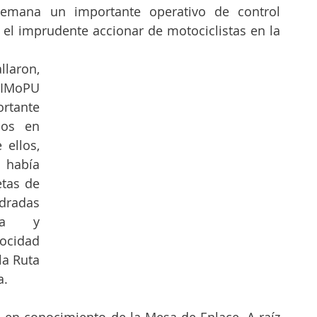
semana un importante operativo de control 
r el imprudente accionar de motociclistas en la 
ron, 
IMoPU 
tante 
os en 
ellos, 
había 
tas de 
adas 
ia y 
ocidad 
la Ruta 
a.