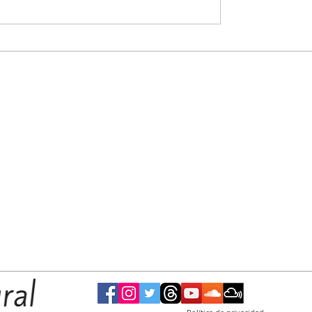
El Municipio convocó al jefe de Policía para
evaluar el operativo que se implementará
mañana