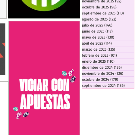
noviembre de 2025
(92)
92 entr
octubre de 2025
(98)
98 entrada
septiembre de 2025
(113)
113 en
agosto de 2025
(122)
122 entrad
julio de 2025
(146)
146 entradas
junio de 2025
(117)
117 entradas
mayo de 2025
(130)
130 entrada
abril de 2025
(114)
114 entradas
marzo de 2025
(135)
135 entrada
febrero de 2025
(101)
101 entrad
enero de 2025
(110)
110 entrada
diciembre de 2024
(136)
136 ent
noviembre de 2024
(136)
136 en
octubre de 2024
(179)
179 entra
septiembre de 2024
(136)
136 e