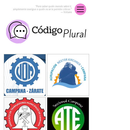
“Para saber quién manda sobre ti,
simplemente averigua a quién no se te permite criticar.”
― Voltaire