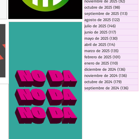
noviembre de 2025
(92)
92 entr
octubre de 2025
(98)
98 entrada
septiembre de 2025
(113)
113 en
agosto de 2025
(122)
122 entrad
julio de 2025
(146)
146 entradas
junio de 2025
(117)
117 entradas
mayo de 2025
(130)
130 entrada
abril de 2025
(114)
114 entradas
marzo de 2025
(135)
135 entrada
febrero de 2025
(101)
101 entrad
enero de 2025
(110)
110 entrada
diciembre de 2024
(136)
136 ent
noviembre de 2024
(136)
136 en
octubre de 2024
(179)
179 entra
septiembre de 2024
(136)
136 e