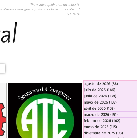
“Para saber quién manda sobre ti,
implemente averigua a quién no se te permite criticar.”
― Voltaire
agosto de 2026
(38)
38 entradas
julio de 2026
(146)
146 entradas
junio de 2026
(138)
138 entradas
mayo de 2026
(137)
137 entradas
abril de 2026
(132)
132 entradas
marzo de 2026
(151)
151 entrada
febrero de 2026
(102)
102 entra
enero de 2026
(115)
115 entradas
diciembre de 2025
(98)
98 entra