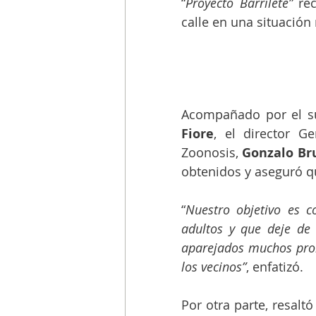
“
Proyecto Barrilete”
 re
calle en una situación
Acompañado por el su
Fiore
, el director G
Zoonosis, 
Gonzalo Bru
obtenidos y aseguró qu
“
Nuestro objetivo es c
adultos y que deje de
aparejados muchos prob
los vecinos”
, enfatizó.
Por otra parte, resalt