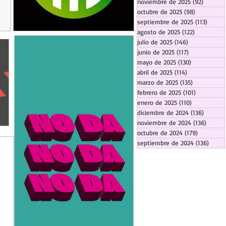
noviembre de 2025
(92)
92 entr
octubre de 2025
(98)
98 entrada
septiembre de 2025
(113)
113 en
agosto de 2025
(122)
122 entrad
julio de 2025
(146)
146 entradas
junio de 2025
(117)
117 entradas
mayo de 2025
(130)
130 entrada
abril de 2025
(114)
114 entradas
marzo de 2025
(135)
135 entrada
febrero de 2025
(101)
101 entrad
enero de 2025
(110)
110 entrada
diciembre de 2024
(136)
136 ent
noviembre de 2024
(136)
136 en
octubre de 2024
(179)
179 entra
septiembre de 2024
(136)
136 e