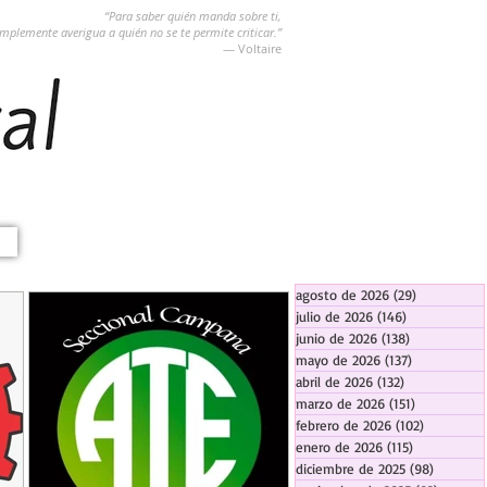
“Para saber quién manda sobre ti,
implemente averigua a quién no se te permite criticar.”
― Voltaire
agosto de 2026
(29)
29 entradas
julio de 2026
(146)
146 entradas
junio de 2026
(138)
138 entradas
mayo de 2026
(137)
137 entradas
abril de 2026
(132)
132 entradas
marzo de 2026
(151)
151 entrada
febrero de 2026
(102)
102 entra
enero de 2026
(115)
115 entradas
diciembre de 2025
(98)
98 entra