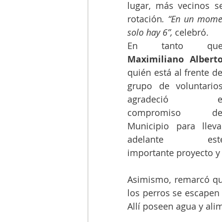
lugar, más vecinos s
rotación
. “En un mome
solo hay 6”,
 celebró.
Maximiliano Albert
quién está al frente del
grupo de voluntarios,
agradeció el
compromiso del
Municipio para llevar
adelante este
importante proyecto y 
Asimismo, remarcó que
los perros se escapen y
Allí poseen agua y al