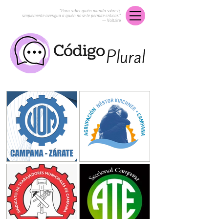
“Para saber quién manda sobre ti,
simplemente averigua a quién no se te permite criticar.”
― Voltaire