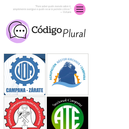
“Para saber quién manda sobre ti,
simplemente averigua a quién no se te permite criticar.”
― Voltaire