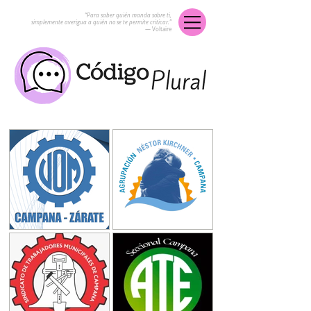
“Para saber quién manda sobre ti,
simplemente averigua a quién no se te permite criticar.”
― Voltaire