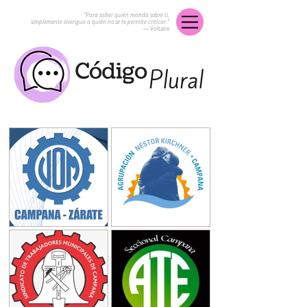
“Para saber quién manda sobre ti,
simplemente averigua a quién no se te permite criticar.”
― Voltaire