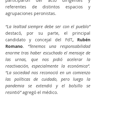
participaron del acto dirigentes y 
referentes de distintos espacios y 
agrupaciones peronistas.
“La lealtad siempre debe ser con el pueblo”
destacó, por su parte, el principal 
candidato y concejal del FdT
, Rubén 
Romano
. 
“Tenemos una responsabilidad 
enorme tras haber escuchado el mensaje de 
las urnas, que nos pidió acelerar la 
reactivación, especialmente la económica”. 
“La sociedad nos reconoció en un comienzo 
las políticas de cuidado, pero luego la 
pandemia se extendió y el bolsillo se 
resintió”
 agregó el médico. 
Por último, afirmó que 
“hay una plena 
conciencia en el movimiento peronista que 
debemos estar unidos para salir adelante lo 
más rápido posible, para desarrollar el 
proyecto político de recuperar la producción 