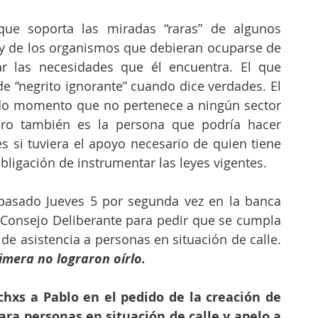
ue soporta las miradas “raras” de algunos 
 y de los organismos que debieran ocuparse de 
ar las necesidades que él encuentra. El que 
de “negrito ignorante” cuando dice verdades. El 
do momento que no pertenece a ningún sector 
Pero también es la persona que podría hacer 
 si tuviera el apoyo necesario de quien tiene 
bligación de instrumentar las leyes vigentes. 
pasado Jueves 5 por segunda vez en la banca 
 Consejo Deliberante para pedir que se cumpla 
la ley provincial 13956 de asistencia a personas en situación de calle. 
imera no lograron oírlo.
s a Pablo en el pedido de la creación de 
ra personas en situación de calle y apelo a 