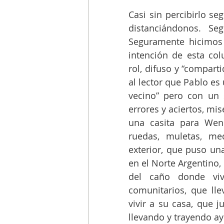
Casi sin percibirlo s
distanciándonos. Se
Seguramente hicimos 
intención de esta col
rol, difuso y “compart
al lector que Pablo e
vecino” pero con un 
errores y aciertos, mis
una casita para Wenc
ruedas, muletas, me
exterior, que puso u
en el Norte Argentino,
del caño donde viv
comunitarios, que lle
vivir a su casa, que j
llevando y trayendo ay