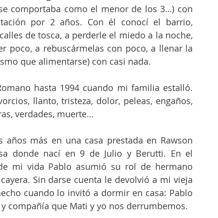
e comportaba como el menor de los 3…) con 
tación por 2 años. Con él conocí el barrio, 
alles de tosca, a perderle el miedo a la noche, 
r poco, a rebuscármelas con poco, a llenar la 
ismo que alimentarse) con casi nada. 
Romano hasta 1994 cuando mi familia estalló. 
orcios, llanto, tristeza, dolor, peleas, engaños, 
ras, verdades, muerte… 
s años más en una casa prestada en Rawson 
a donde nací en 9 de Julio y Berutti. En el 
 mi vida Pablo asumió su rol de hermano 
ayera. Sin darse cuenta le devolvió a mi vieja 
hecho cuando lo invitó a dormir en casa: Pablo 
a y compañía que Mati y yo nos derrumbemos. 