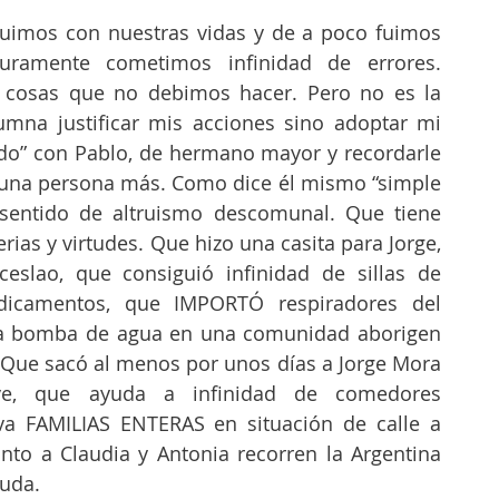
eguimos con nuestras vidas y de a poco fuimos 
guramente cometimos infinidad de errores. 
cosas que no debimos hacer. Pero no es la 
umna justificar mis acciones sino adoptar mi 
ido” con Pablo, de hermano mayor y recordarle 
s una persona más. Como dice él mismo “simple 
sentido de altruismo descomunal. Que tiene 
erias y virtudes. Que hizo una casita para Jorge, 
eslao, que consiguió infinidad de sillas de 
dicamentos, que IMPORTÓ respiradores del 
na bomba de agua en una comunidad aborigen 
 Que sacó al menos por unos días a Jorge Mora 
e, que ayuda a infinidad de comedores 
va FAMILIAS ENTERAS en situación de calle a 
unto a Claudia y Antonia recorren la Argentina 
uda. 