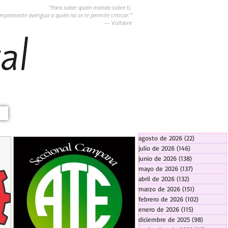
“Para saber quién manda sobre ti,
implemente averigua a quién no se te permite criticar.”
― Voltaire
agosto de 2026
(22)
22 entradas
julio de 2026
(146)
146 entradas
junio de 2026
(138)
138 entradas
mayo de 2026
(137)
137 entradas
abril de 2026
(132)
132 entradas
marzo de 2026
(151)
151 entrada
febrero de 2026
(102)
102 entra
enero de 2026
(115)
115 entradas
diciembre de 2025
(98)
98 entra