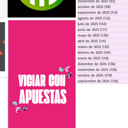
noviembre de 2025
(92)
92 entr
octubre de 2025
(98)
98 entrada
septiembre de 2025
(113)
113 en
agosto de 2025
(122)
122 entrad
julio de 2025
(146)
146 entradas
junio de 2025
(117)
117 entradas
mayo de 2025
(130)
130 entrada
abril de 2025
(114)
114 entradas
marzo de 2025
(135)
135 entrada
febrero de 2025
(101)
101 entrad
enero de 2025
(110)
110 entrada
diciembre de 2024
(136)
136 ent
noviembre de 2024
(136)
136 en
octubre de 2024
(179)
179 entra
septiembre de 2024
(136)
136 e