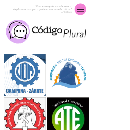
“Para saber quién manda sobre ti,
simplemente averigua a quién no se te permite criticar.”
― Voltaire