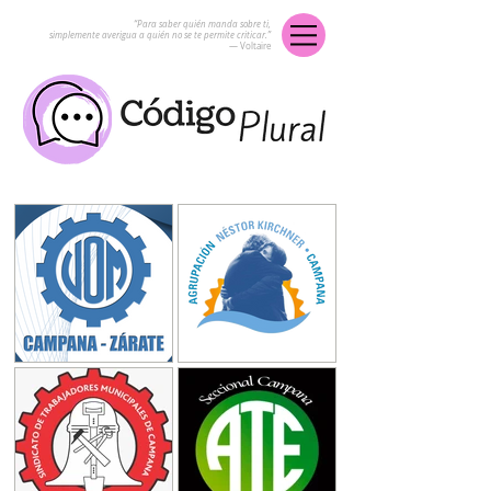
“Para saber quién manda sobre ti,
simplemente averigua a quién no se te permite criticar.”
― Voltaire