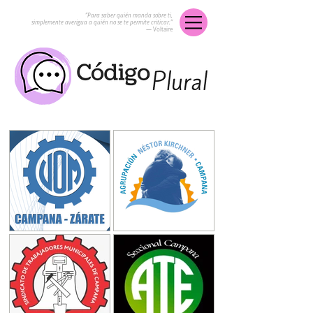
“Para saber quién manda sobre ti,
simplemente averigua a quién no se te permite criticar.”
― Voltaire