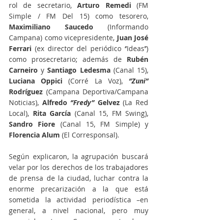
rol de secretario, 
Arturo Remedi
 (FM 
Simple / FM Del 15) como tesorero, 
Maximiliano Saucedo
 (Informando 
Campana) como vicepresidente, 
Juan José 
Ferrari
 (ex director del periódico ‘’Ideas’’) 
como prosecretario; además de 
Rubén 
Carneiro
 y 
Santiago Ledesma
 (Canal 15), 
Luciana Oppici
 (Corré La Voz), 
‘’Zuni’’
Rodríguez
 (Campana Deportiva/Campana 
Noticias), 
Alfredo 
‘’Fredy’’
 Gelvez
 (La Red 
Local), 
Rita García
 (Canal 15, FM Swing), 
Sandro Fiore
 (Canal 15, FM Simple) y 
Florencia Alum 
(El Corresponsal).
Según explicaron, la agrupación buscará 
velar por los derechos de los trabajadores 
de prensa de la ciudad, luchar contra la 
enorme precarización a la que está 
sometida la actividad periodística –en 
general, a nivel nacional, pero muy 