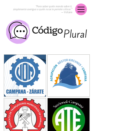
“Para saber quién manda sobre ti,
simplemente averigua a quién no se te permite criticar.”
― Voltaire