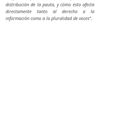
distribución de la pauta, y cómo esto afecta 
directamente tanto al derecho a la 
información como a la pluralidad de voces’’
.
Finalmente, desde la organización 
adelantaron que trabajarán además para 
organizar capacitaciones, charlas con 
periodistas prestigiosos, actividades 
culturales, y que funcionarán como un 
bastón de apoyo para todos aquellos que 
quieran a comenzar a transitar el camino 
del periodismo: 
‘’Comenzar siempre es 
difícil. Las puertas están cerradas, no hay 
muchos recursos ni humanos ni tecnológicos, 
y lo más común es sentirse desamparado y 
abrumado’’
, señaló Santiago Ledesma, 
vocal titular de la ATPRENC. 
‘’Justamente 
aquí es donde queremos estar presentes, 
apuntalando, asistiendo, dando una mano, 
para que a las nuevas generaciones les 