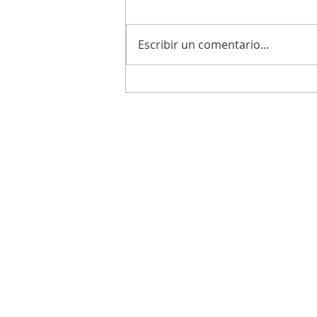
Escribir un comentario...
La UTN Delta invita a la comunidad a
Jornada de Ingeniería en Sistemas 
Información