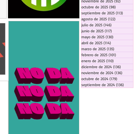
noviembre de 2025
(92)
92 entr
octubre de 2025
(98)
98 entrada
septiembre de 2025
(113)
113 en
agosto de 2025
(122)
122 entrad
julio de 2025
(146)
146 entradas
junio de 2025
(117)
117 entradas
mayo de 2025
(130)
130 entrada
abril de 2025
(114)
114 entradas
marzo de 2025
(135)
135 entrada
febrero de 2025
(101)
101 entrad
enero de 2025
(110)
110 entrada
diciembre de 2024
(136)
136 ent
noviembre de 2024
(136)
136 en
octubre de 2024
(179)
179 entra
septiembre de 2024
(136)
136 e