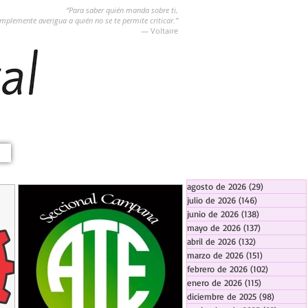
“Para saber quién manda sobre ti,
implemente averigua a quién no se te permite criticar.”
― Voltaire
agosto de 2026
(29)
29 entradas
julio de 2026
(146)
146 entradas
junio de 2026
(138)
138 entradas
mayo de 2026
(137)
137 entradas
abril de 2026
(132)
132 entradas
marzo de 2026
(151)
151 entrada
febrero de 2026
(102)
102 entra
enero de 2026
(115)
115 entradas
diciembre de 2025
(98)
98 entra