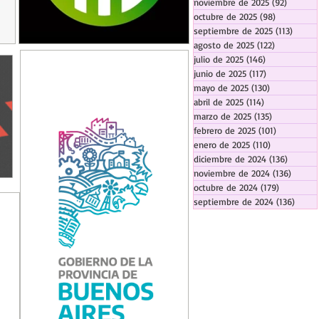
noviembre de 2025
(92)
92 entr
octubre de 2025
(98)
98 entrada
septiembre de 2025
(113)
113 en
agosto de 2025
(122)
122 entrad
julio de 2025
(146)
146 entradas
junio de 2025
(117)
117 entradas
mayo de 2025
(130)
130 entrada
abril de 2025
(114)
114 entradas
marzo de 2025
(135)
135 entrada
febrero de 2025
(101)
101 entrad
enero de 2025
(110)
110 entrada
diciembre de 2024
(136)
136 ent
noviembre de 2024
(136)
136 en
octubre de 2024
(179)
179 entra
septiembre de 2024
(136)
136 e