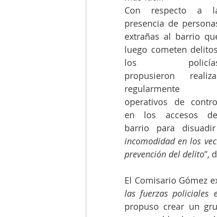
Con respecto a la
presencia de personas
extrañas al barrio que
luego cometen delitos,
los policías
propusieron realizar
regularmente 
operativos de control
en los accesos del
barrio para disuadi
incomodidad en los veci
prevención del delito
”, 
El Comisario Gómez ex
las fuerzas policiales
propuso crear un gru