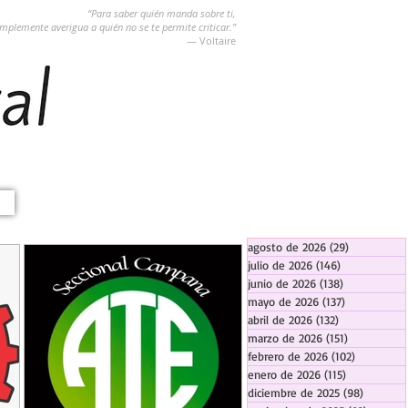
“Para saber quién manda sobre ti,
implemente averigua a quién no se te permite criticar.”
― Voltaire
agosto de 2026
(29)
29 entradas
julio de 2026
(146)
146 entradas
junio de 2026
(138)
138 entradas
mayo de 2026
(137)
137 entradas
abril de 2026
(132)
132 entradas
marzo de 2026
(151)
151 entrada
febrero de 2026
(102)
102 entra
enero de 2026
(115)
115 entradas
diciembre de 2025
(98)
98 entra