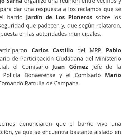
jo Sarna
 organizó una reunión entre vecinos y 
 para dar una respuesta a los reclamos que se 
el barrio
 Jardín de Los Pioneros
 sobre los 
eguridad que padecen y, que según relataron, 
puesta en las autoridades municipales.
rticiparon 
Carlos Castillo
 del MRP, 
Pablo 
ario de Participación Ciudadana del Ministerio 
ial, el Comisario
 Juan Gómez
 Jefe de la 
 Policía Bonaerense y el Comisario 
Mario 
 Comando Patrulla de Campana.
ecinos denunciaron que el barrio vive una 
ción, ya que se encuentra bastante aislado en 