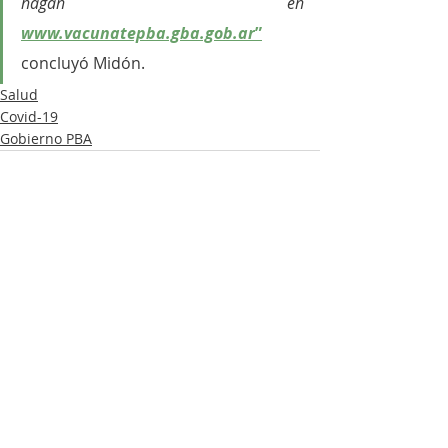
hagan en 
www.vacunatepba.gba.gob.ar
”
concluyó Midón.
Salud
Covid-19
Gobierno PBA
Entradas recientes
Ver todo