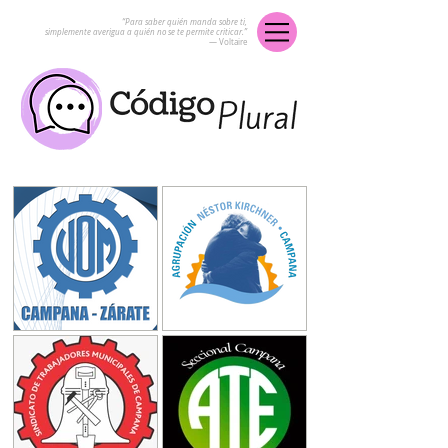
“Para saber quién manda sobre ti,
simplemente averigua a quién no se te permite criticar.”
― Voltaire