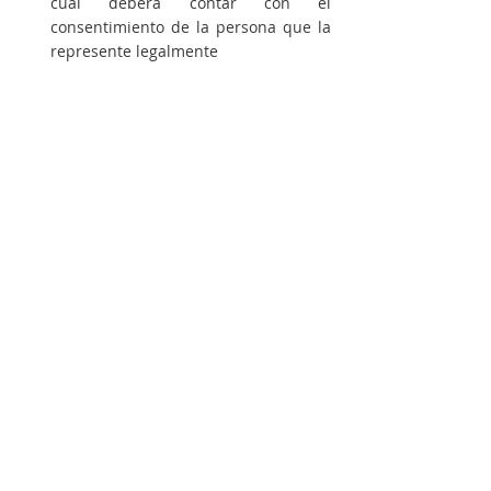
cual deberá contar con el 
consentimiento de la persona que la 
represente legalmente 
Reafirma la obligación del Estado Nac, 
pcias, CABA y municipios de 
garantizar la ley de ESI.
Obliga a los ministerios de salud a 
capacitar al personal de salud en la 
ley de IVE
Prevé sanciones penales para 
funcionarios, funcionarias y 
profesionales de salud que 
obstaculicen o dilaten el acceso a una 
IVE
Frente Grande
Fuerza Patria
Género