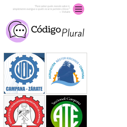
“Para saber quién manda sobre ti,
simplemente averigua a quién no se te permite criticar.”
― Voltaire