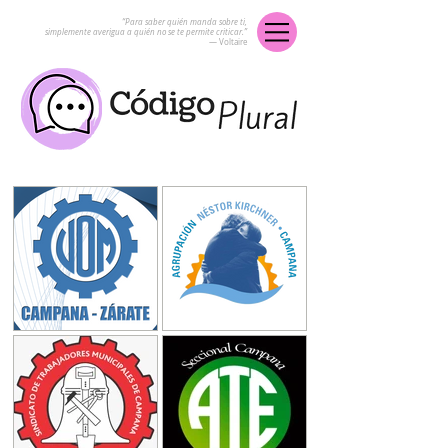
“Para saber quién manda sobre ti,
simplemente averigua a quién no se te permite criticar.”
― Voltaire