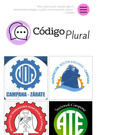
“Para saber quién manda sobre ti,
simplemente averigua a quién no se te permite criticar.”
― Voltaire