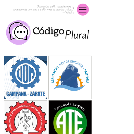
“Para saber quién manda sobre ti,
simplemente averigua a quién no se te permite criticar.”
― Voltaire