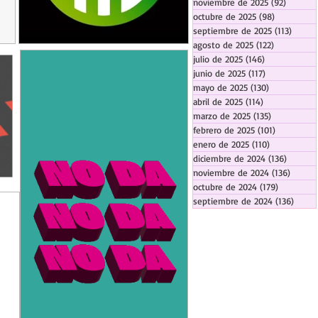
noviembre de 2025
(92)
92 entr
octubre de 2025
(98)
98 entrada
septiembre de 2025
(113)
113 en
agosto de 2025
(122)
122 entrad
julio de 2025
(146)
146 entradas
junio de 2025
(117)
117 entradas
mayo de 2025
(130)
130 entrada
abril de 2025
(114)
114 entradas
marzo de 2025
(135)
135 entrada
febrero de 2025
(101)
101 entrad
enero de 2025
(110)
110 entrada
diciembre de 2024
(136)
136 ent
noviembre de 2024
(136)
136 en
octubre de 2024
(179)
179 entra
septiembre de 2024
(136)
136 e