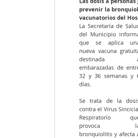
Las dosis a personas 
prevenir la bronquiol
vacunatorios del Hosp
La Secretaría de Salud
del Municipio informa
que se aplica una
nueva vacuna gratuita
destinada a
embarazadas de entre
32 y 36 semanas y 6
días.
Se trata de la dosis
contra el Virus Sincicial
Respiratorio que
provoca la
bronquiolitis y afecta a