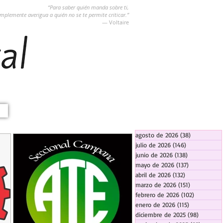
“Para saber quién manda sobre ti,
implemente averigua a quién no se te permite criticar.”
― Voltaire
agosto de 2026
(38)
38 entradas
julio de 2026
(146)
146 entradas
junio de 2026
(138)
138 entradas
mayo de 2026
(137)
137 entradas
abril de 2026
(132)
132 entradas
marzo de 2026
(151)
151 entrada
febrero de 2026
(102)
102 entra
enero de 2026
(115)
115 entradas
diciembre de 2025
(98)
98 entra