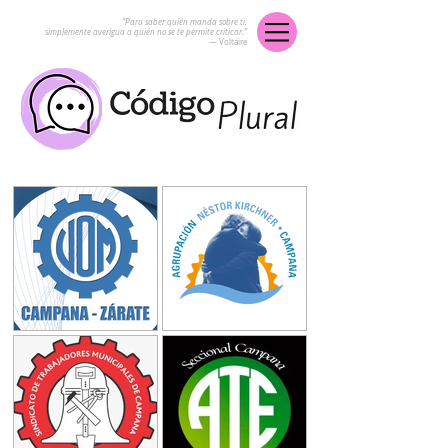
“Para saber quién manda sobre ti,
simplemente averigua a quién no se te permite criticar.”
― Voltaire