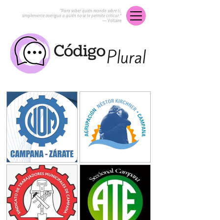
“Para saber quién manda sobre ti,
simplemente averigua a quién no se te permite criticar.”
― Voltaire