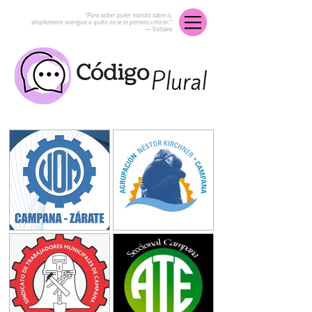
“Para saber quién manda sobre ti,
simplemente averigua a quién no se te permite criticar.”
― Voltaire