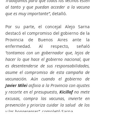
Trabajamos para que todos los vecinos estén 
al tanto y que puedan acceder a la vacuna 
que es muy importante”
, detalló.
Por su parte, el concejal Alejo Sarna 
destacó el compromiso del gobierno de la 
Provincia de Buenos Aires ante la 
enfermedad. Al respecto, señaló 
"contamos con un gobernador que, lejos de 
hacer lo que hace el gobierno nacional, que 
es desentenderse de sus responsabilidades, 
asume el compromiso de esta campaña de 
vacunación. Aún cuando el gobierno de 
Javier Milei
 asfixia a la Provincia con ajustes 
y recorte en el presupuesto, 
Kicillof 
no mete 
excusas, compra las vacunas, invierte en 
prevención y prioriza cuidar la salud  de los 
y las bonaerenses”
, completó Sarna.
Actualidad
Fuerza Patria
Salud