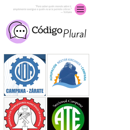
“Para saber quién manda sobre ti,
simplemente averigua a quién no se te permite criticar.”
― Voltaire