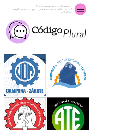
“Para saber quién manda sobre ti,
simplemente averigua a quién no se te permite criticar.”
― Voltaire