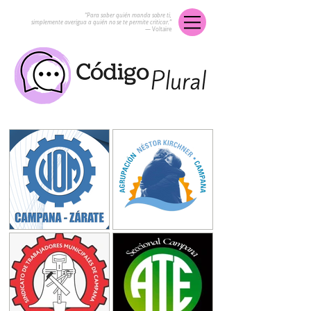
“Para saber quién manda sobre ti,
simplemente averigua a quién no se te permite criticar.”
― Voltaire