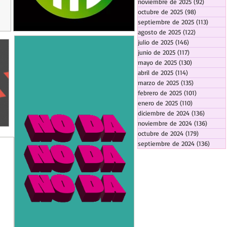
noviembre de 2025
(92)
92 entr
octubre de 2025
(98)
98 entrada
septiembre de 2025
(113)
113 en
agosto de 2025
(122)
122 entrad
julio de 2025
(146)
146 entradas
junio de 2025
(117)
117 entradas
mayo de 2025
(130)
130 entrada
abril de 2025
(114)
114 entradas
marzo de 2025
(135)
135 entrada
febrero de 2025
(101)
101 entrad
enero de 2025
(110)
110 entrada
diciembre de 2024
(136)
136 ent
noviembre de 2024
(136)
136 en
octubre de 2024
(179)
179 entra
septiembre de 2024
(136)
136 e