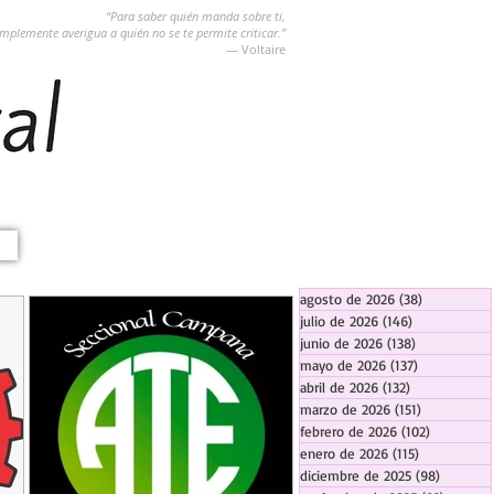
“Para saber quién manda sobre ti,
implemente averigua a quién no se te permite criticar.”
― Voltaire
agosto de 2026
(38)
38 entradas
julio de 2026
(146)
146 entradas
junio de 2026
(138)
138 entradas
mayo de 2026
(137)
137 entradas
abril de 2026
(132)
132 entradas
marzo de 2026
(151)
151 entrada
febrero de 2026
(102)
102 entra
enero de 2026
(115)
115 entradas
diciembre de 2025
(98)
98 entra