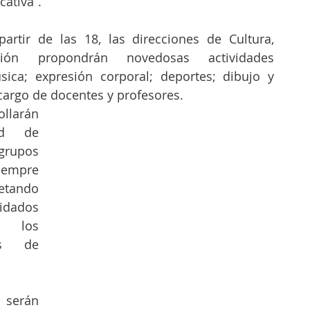
cativa”.
partir de las 18, las direcciones de Cultura, 
ón propondrán novedosas actividades 
ica; expresión corporal; deportes; dibujo y 
cargo de docentes y profesores.
llarán 
d de 
grupos 
mpre 
tando 
dados 
 los 
es de 
 serán 