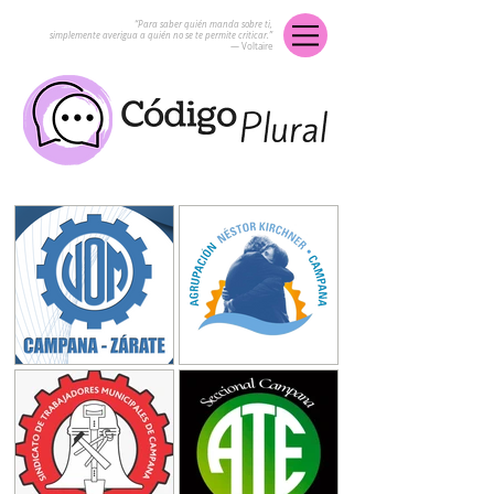
“Para saber quién manda sobre ti,
simplemente averigua a quién no se te permite criticar.”
― Voltaire