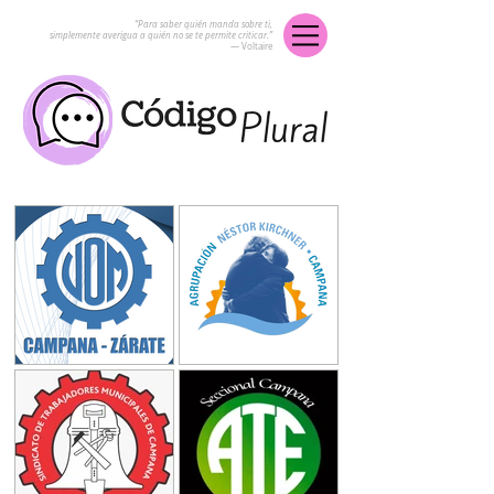
“Para saber quién manda sobre ti,
simplemente averigua a quién no se te permite criticar.”
― Voltaire