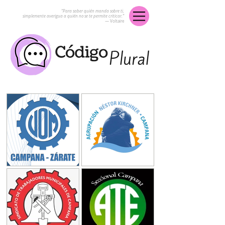
“Para saber quién manda sobre ti,
simplemente averigua a quién no se te permite criticar.”
― Voltaire