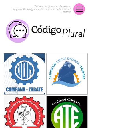
“Para saber quién manda sobre ti,
simplemente averigua a quién no se te permite criticar.”
― Voltaire