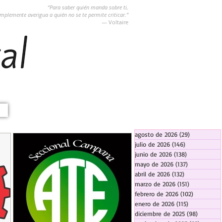
“Para saber quién manda sobre ti,
implemente averigua a quién no se te permite criticar.”
― Voltaire
agosto de 2026
(29)
29 entradas
julio de 2026
(146)
146 entradas
junio de 2026
(138)
138 entradas
mayo de 2026
(137)
137 entradas
abril de 2026
(132)
132 entradas
marzo de 2026
(151)
151 entrada
febrero de 2026
(102)
102 entra
enero de 2026
(115)
115 entradas
diciembre de 2025
(98)
98 entra