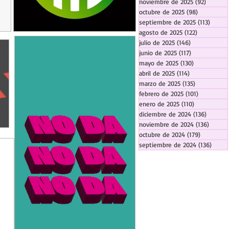
noviembre de 2025
(92)
92 entr
octubre de 2025
(98)
98 entrada
septiembre de 2025
(113)
113 en
agosto de 2025
(122)
122 entrad
julio de 2025
(146)
146 entradas
junio de 2025
(117)
117 entradas
mayo de 2025
(130)
130 entrada
abril de 2025
(114)
114 entradas
marzo de 2025
(135)
135 entrada
febrero de 2025
(101)
101 entrad
enero de 2025
(110)
110 entrada
diciembre de 2024
(136)
136 ent
noviembre de 2024
(136)
136 en
octubre de 2024
(179)
179 entra
septiembre de 2024
(136)
136 e