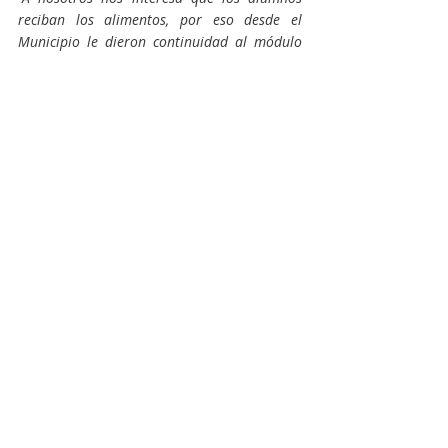
reciban los alimentos, por eso desde el 
Municipio le dieron continuidad al módulo 
que garantiza que cada uno reciba los 
alimentos en sus domicilios”
, concluyó 
Medina.
Actualidad
Política
Educación
Entradas recientes
Ver todo