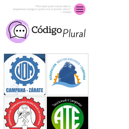
“Para saber quién manda sobre ti,
simplemente averigua a quién no se te permite criticar.”
― Voltaire