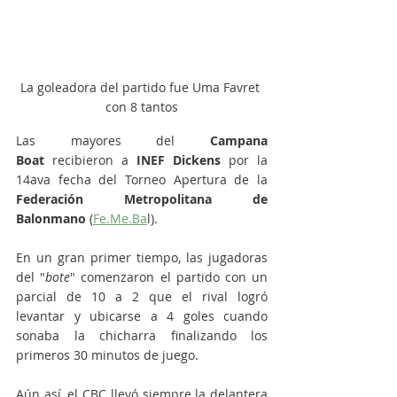
La goleadora del partido fue Uma Favret 
con 8 tantos
Las mayores del 
Campana 
Boat
 recibieron a
 INEF Dickens
 por la 
14ava fecha del Torneo Apertura de la 
Federación Metropolitana de 
Balonmano
 (
Fe.Me
.Ba
l).
En un gran primer tiempo, las jugadoras 
del "
bote
" comenzaron el partido con un 
parcial de 10 a 2 que el rival logró 
levantar y ubicarse a 4 goles cuando 
sonaba la chicharra finalizando los 
primeros 30 minutos de juego. 
Aún así, el CBC llevó siempre la delantera 