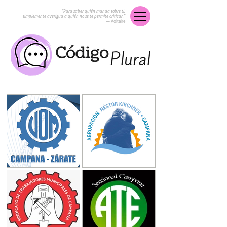
“Para saber quién manda sobre ti,
simplemente averigua a quién no se te permite criticar.”
― Voltaire