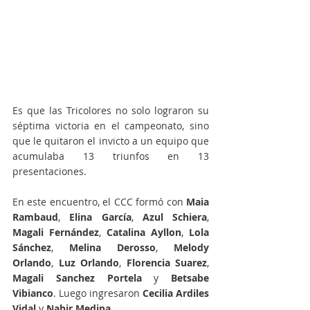
Es que las Tricolores no solo lograron su 
séptima victoria en el campeonato, sino 
que le quitaron el invicto a un equipo que 
acumulaba 13 triunfos en 13 
presentaciones.
En este encuentro, el CCC formó con 
Maia 
Rambaud
, 
Elina García
,
 Azul Schiera
, 
Magali Fernández
, 
Catalina Ayllon
, 
Lola 
Sánchez
, 
Melina Derosso
, 
Melody 
Orlando
,
 Luz Orlando
, 
Florencia Suarez
, 
Magali Sanchez Portela
 y 
Betsabe 
Vibianco
. Luego ingresaron
 Cecilia Ardiles 
Vidal
 y 
Nahir Medina
.