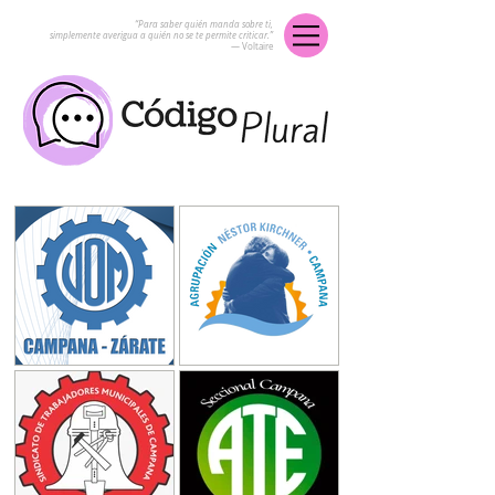
“Para saber quién manda sobre ti,
simplemente averigua a quién no se te permite criticar.”
― Voltaire