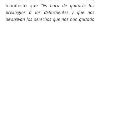
manifestó que 
''Es hora de quitarle los 
privilegios a los delincuentes y que nos 
devuelvan los derechos que nos han quitado 
a nosotros, el pueblo argentino: el derecho a 
la vida, a la libertad y a la propiedad 
privada''
''Estamos convencidos de que el país se 
recupera con trabajo y esfuerzo, que 
resultó ser el factor común en todas las 
charlas que mantuvimos con los vecinos 
en nuestra visita'', expresó Sarna, el 
pasado 6 de febrero.