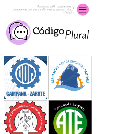
“Para saber quién manda sobre ti,
simplemente averigua a quién no se te permite criticar.”
― Voltaire