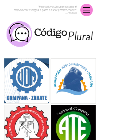
“Para saber quién manda sobre ti,
simplemente averigua a quién no se te permite criticar.”
― Voltaire