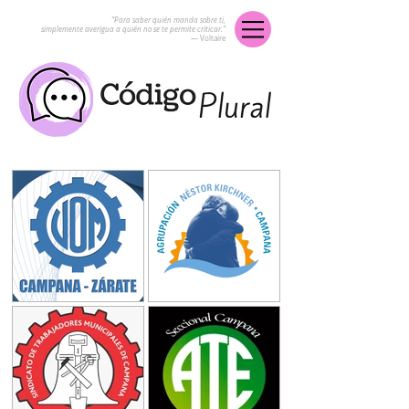
“Para saber quién manda sobre ti,
simplemente averigua a quién no se te permite criticar.”
― Voltaire