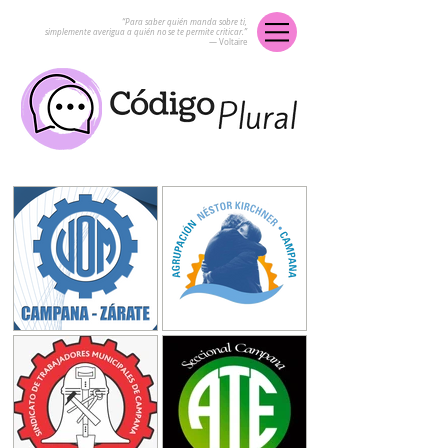
“Para saber quién manda sobre ti,
simplemente averigua a quién no se te permite criticar.”
― Voltaire