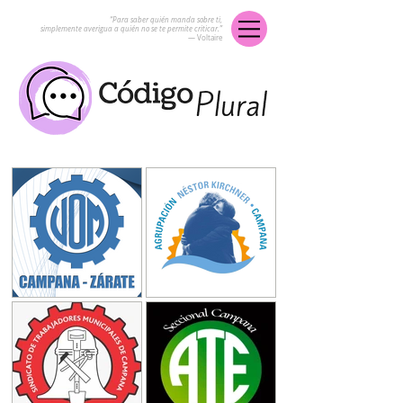
“Para saber quién manda sobre ti,
simplemente averigua a quién no se te permite criticar.”
― Voltaire