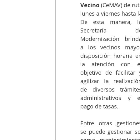
Vecino
 (CeMAV) de rut
lunes a viernes hasta 
De esta manera, la
Secretaría de
Modernización brinda
a los vecinos mayor
disposición horaria en
la atención con el
objetivo de facilitar y
agilizar la realización
de diversos trámites
administrativos y el
pago de tasas.
Entre otras gestiones
se puede gestionar so
como mantenimiento d