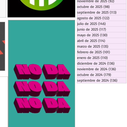
noviembre de 2025
(92)
92 entr
octubre de 2025
(98)
98 entrada
septiembre de 2025
(113)
113 en
agosto de 2025
(122)
122 entrad
julio de 2025
(146)
146 entradas
junio de 2025
(117)
117 entradas
mayo de 2025
(130)
130 entrada
abril de 2025
(114)
114 entradas
marzo de 2025
(135)
135 entrada
febrero de 2025
(101)
101 entrad
enero de 2025
(110)
110 entrada
diciembre de 2024
(136)
136 ent
noviembre de 2024
(136)
136 en
octubre de 2024
(179)
179 entra
septiembre de 2024
(136)
136 e