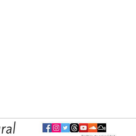
 la XII
Mañana la Secretaría de Salud realizará una
de
jornada de vacunación en la Plaza Eduardo
Costa