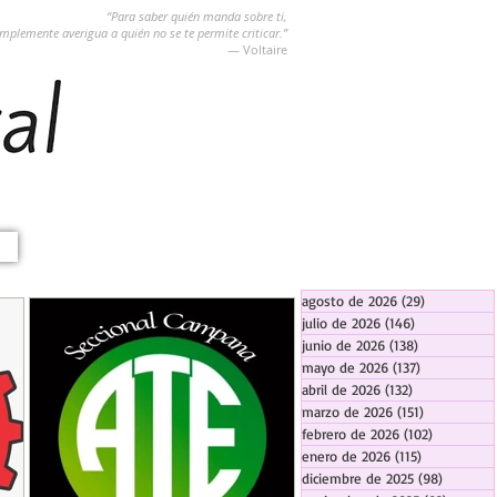
“Para saber quién manda sobre ti,
implemente averigua a quién no se te permite criticar.”
― Voltaire
agosto de 2026
(29)
29 entradas
julio de 2026
(146)
146 entradas
junio de 2026
(138)
138 entradas
mayo de 2026
(137)
137 entradas
abril de 2026
(132)
132 entradas
marzo de 2026
(151)
151 entrada
febrero de 2026
(102)
102 entra
enero de 2026
(115)
115 entradas
diciembre de 2025
(98)
98 entra