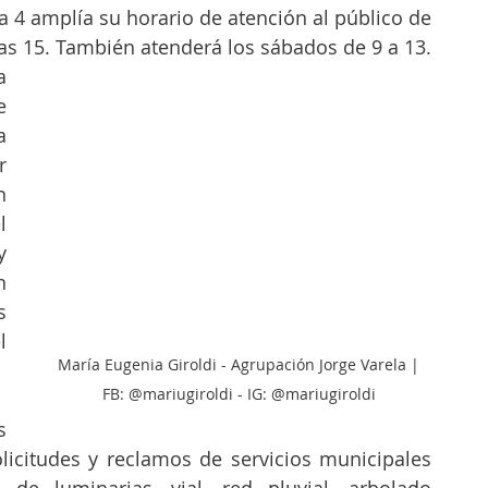
a 4 amplía su horario de atención al público de 
las 15. También atenderá los sábados de 9 a 13.
 
 
 
 
 
 
 
 
 
 
María Eugenia Giroldi - Agrupación Jorge Varela | 
FB: @mariugiroldi - IG: @mariugiroldi 
 
licitudes y reclamos de servicios municipales 
e luminarias, vial, red pluvial, arbolado 