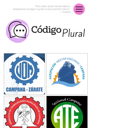
“Para saber quién manda sobre ti,
simplemente averigua a quién no se te permite criticar.”
― Voltaire