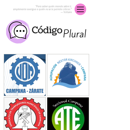
“Para saber quién manda sobre ti,
simplemente averigua a quién no se te permite criticar.”
― Voltaire