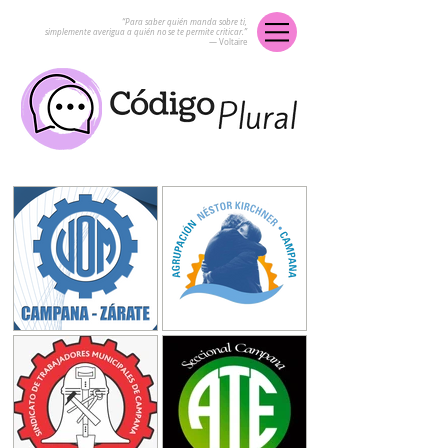
“Para saber quién manda sobre ti,
simplemente averigua a quién no se te permite criticar.”
― Voltaire