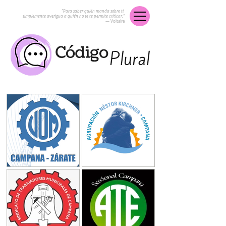
“Para saber quién manda sobre ti,
simplemente averigua a quién no se te permite criticar.”
― Voltaire