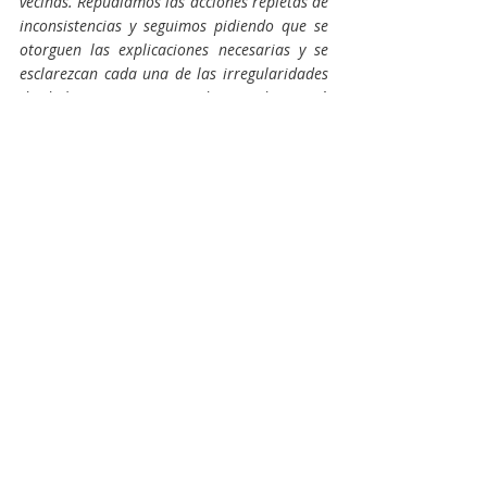
vecinas. Repudiamos las acciones repletas de 
inconsistencias y seguimos pidiendo que se 
otorguen las explicaciones necesarias y se 
esclarezcan cada una de las irregularidades 
desde hace años venimos detectando”
, cerró 
la edil.
Paola Garello
Agrupación Julio Armando Melo
Javier Contreras
Prisma
Actualidad
Política
Fuerza Patria
Entradas recientes
Ver todo