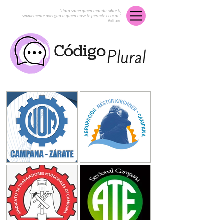
“Para saber quién manda sobre ti,
simplemente averigua a quién no se te permite criticar.”
― Voltaire